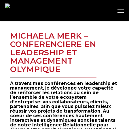
Skip
Men
to
main
content
MICHAELA MERK –
CONFERENCIERE EN
LEADERSHIP ET
MANAGEMENT
OLYMPIQUE
A travers mes conférences en leadership et
management, je développe votre capacité
de renforcer les relations au sein de
l’ensemble de votre ecosystem
d’entreprise: vos collaborateurs, clients,
partenaires afin que vous puissiez mieux
réussir vos projets de transformation. Au
coeur de ces conférences hautement
interactives et dynamiques sont les talents
de notre Intelligence Relationnelle pour