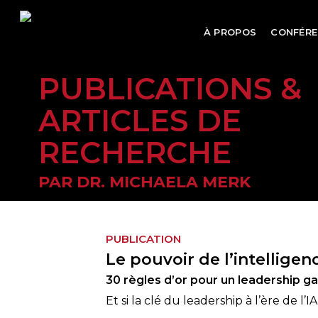
Skip
to
À PROPOS
CONFÉRE
main
content
PUBLICATIONS &
ARTICLES DE
RECHERCHE
PAR DR. MICHAELA MERK
PUBLICATION
Le pouvoir de l’intelligen
30 règles d’or pour un leadership 
Et si la clé du leadership à l’ère de l’I