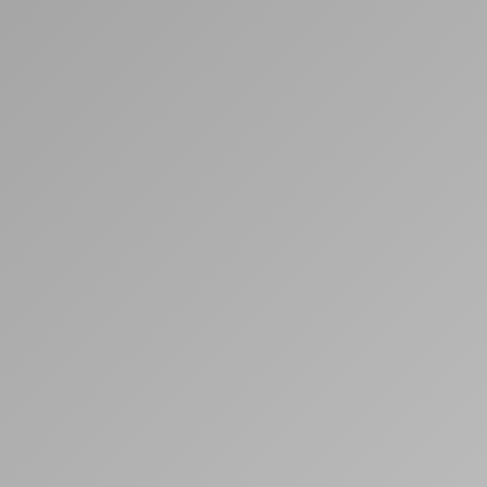
DR
.
MICHAELA M