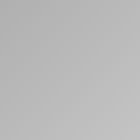
Conférencière, Consult
Professeure
EXPERTE EN
Marques Luxe & Premium
Expérience Client & Marque
Leadership & Intelligence Re