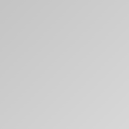
Play
Video
ven Expert